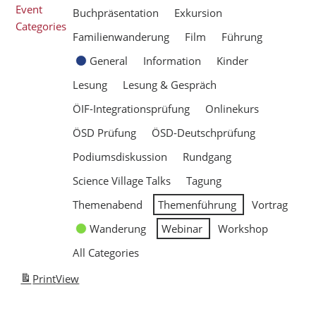
Event
Buchpräsentation
Exkursion
Categories
Familienwanderung
Film
Führung
General
Information
Kinder
Lesung
Lesung & Gespräch
ÖIF-Integrationsprüfung
Onlinekurs
ÖSD Prüfung
ÖSD-Deutschprüfung
Podiumsdiskussion
Rundgang
Science Village Talks
Tagung
Themenabend
Themenführung
Vortrag
Wanderung
Webinar
Workshop
All Categories
Print
View