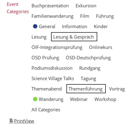
Event
Buchpräsentation
Exkursion
Categories
Familienwanderung
Film
Führung
General
Information
Kinder
Lesung
Lesung & Gespräch
ÖIF-Integrationsprüfung
Onlinekurs
ÖSD Prüfung
ÖSD-Deutschprüfung
Podiumsdiskussion
Rundgang
Science Village Talks
Tagung
Themenabend
Themenführung
Vortrag
Wanderung
Webinar
Workshop
All Categories
Print
View