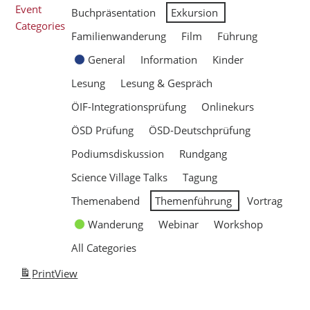
Event
Buchpräsentation
Exkursion
Categories
Familienwanderung
Film
Führung
General
Information
Kinder
Lesung
Lesung & Gespräch
ÖIF-Integrationsprüfung
Onlinekurs
ÖSD Prüfung
ÖSD-Deutschprüfung
Podiumsdiskussion
Rundgang
Science Village Talks
Tagung
Themenabend
Themenführung
Vortrag
Wanderung
Webinar
Workshop
All Categories
Print
View