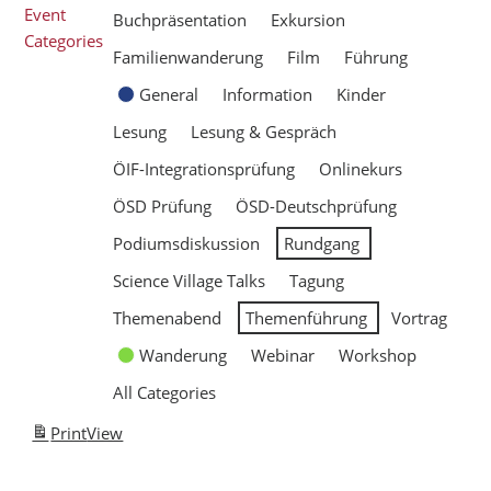
Event
Buchpräsentation
Exkursion
Categories
Familienwanderung
Film
Führung
General
Information
Kinder
Lesung
Lesung & Gespräch
ÖIF-Integrationsprüfung
Onlinekurs
ÖSD Prüfung
ÖSD-Deutschprüfung
Podiumsdiskussion
Rundgang
Science Village Talks
Tagung
Themenabend
Themenführung
Vortrag
Wanderung
Webinar
Workshop
All Categories
Print
View