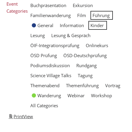
Event
Buchpräsentation
Exkursion
Categories
Familienwanderung
Film
Führung
General
Information
Kinder
Lesung
Lesung & Gespräch
ÖIF-Integrationsprüfung
Onlinekurs
ÖSD Prüfung
ÖSD-Deutschprüfung
Podiumsdiskussion
Rundgang
Science Village Talks
Tagung
Themenabend
Themenführung
Vortrag
Wanderung
Webinar
Workshop
All Categories
Print
View