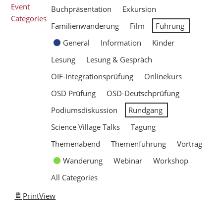
Event
Buchpräsentation
Exkursion
Categories
Familienwanderung
Film
Führung
General
Information
Kinder
Lesung
Lesung & Gespräch
ÖIF-Integrationsprüfung
Onlinekurs
ÖSD Prüfung
ÖSD-Deutschprüfung
Podiumsdiskussion
Rundgang
Science Village Talks
Tagung
Themenabend
Themenführung
Vortrag
Wanderung
Webinar
Workshop
All Categories
Print
View