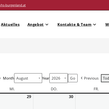
vhs-burgenland.at
Aktuelles
Angebot
Kontakte & Team
W
y
Month
Year
Previous
To
MI.
DO.
FR.
29
30