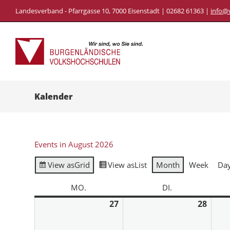
Landesverband - Pfarrgasse 10, 7000 Eisenstadt | 02682 61363 |
info@
Kalender
Events in August 2026
View as
Grid
View as
List
Month
Week
Da
MO.
DI.
27
28