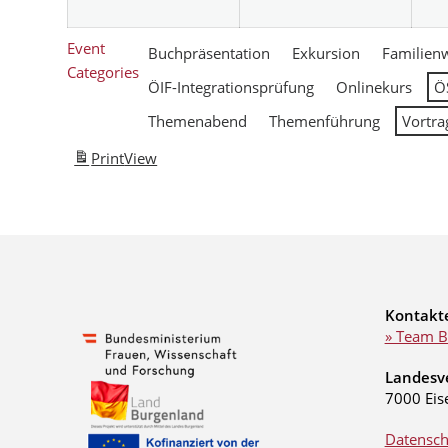
Event
Buchpräsentation
Exkursion
Familien
Categories
ÖIF-Integrationsprüfung
Onlinekurs
Ö
Themenabend
Themenführung
Vortra
Print
View
Kontakt
» Team B
Landesv
7000 Eis
Datensch