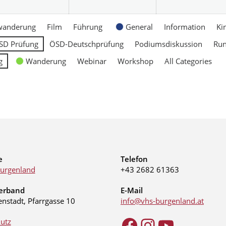
wanderung
Film
Führung
General
Information
Ki
SD Prüfung
ÖSD-Deutschprüfung
Podiumsdiskussion
Ru
g
Wanderung
Webinar
Workshop
All Categories
e
Telefon
urgenland
+43 2682 61363
erband
E-Mail
enstadt, Pfarrgasse 10
info@vhs-burgenland.at
utz