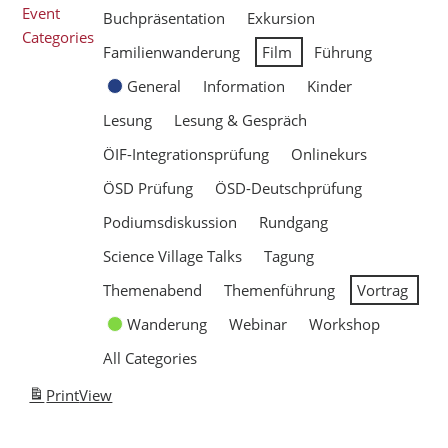
Event
Buchpräsentation
Exkursion
Categories
Familienwanderung
Film
Führung
General
Information
Kinder
Lesung
Lesung & Gespräch
ÖIF-Integrationsprüfung
Onlinekurs
ÖSD Prüfung
ÖSD-Deutschprüfung
Podiumsdiskussion
Rundgang
Science Village Talks
Tagung
Themenabend
Themenführung
Vortrag
Wanderung
Webinar
Workshop
All Categories
Print
View