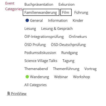
Event
Buchpräsentation
Exkursion
Categories
Familienwanderung
Film
Führung
General
Information
Kinder
Lesung
Lesung & Gespräch
ÖIF-Integrationsprüfung
Onlinekurs
ÖSD Prüfung
ÖSD-Deutschprüfung
Podiumsdiskussion
Rundgang
Science Village Talks
Tagung
Themenabend
Themenführung
Vortrag
Wanderung
Webinar
Workshop
All Categories
Print
View