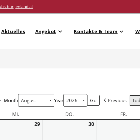
vhs-burgenland.at
Aktuelles
Angebot
Kontakte & Team
W
y
Month
Year
Previous
To
MI.
DO.
FR.
29
30