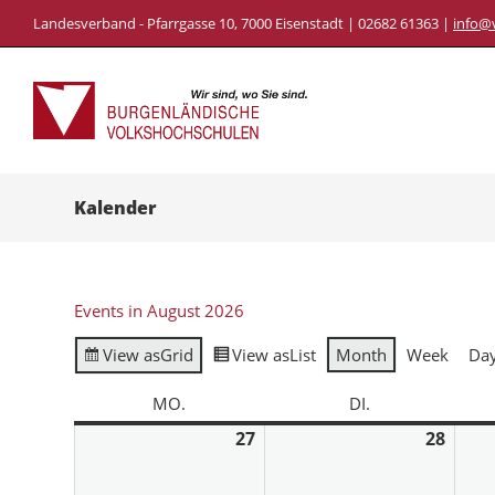
Landesverband - Pfarrgasse 10, 7000 Eisenstadt | 02682 61363 |
info@
Kalender
Events in August 2026
View as
Grid
View as
List
Month
Week
Da
MO.
DI.
27
28