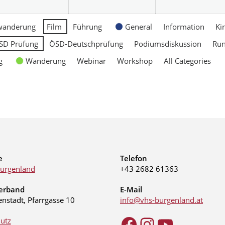
wanderung
Film
Führung
General
Information
Ki
SD Prüfung
ÖSD-Deutschprüfung
Podiumsdiskussion
Ru
g
Wanderung
Webinar
Workshop
All Categories
e
Telefon
urgenland
+43 2682 61363
erband
E-Mail
enstadt, Pfarrgasse 10
info@vhs-burgenland.at
utz