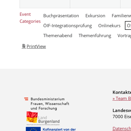
Event
Buchpräsentation
Exkursion
Familien
Categories
ÖIF-Integrationsprüfung
Onlinekurs
Ö
Themenabend
Themenführung
Vortra
Print
View
Kontakt
» Team B
Landesv
7000 Eis
Datensch