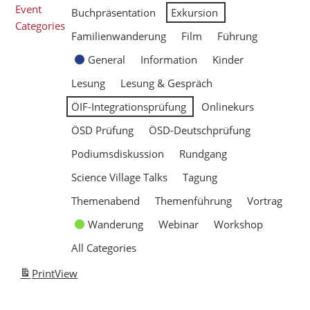
Event
Buchpräsentation
Exkursion
Categories
Familienwanderung
Film
Führung
General
Information
Kinder
Lesung
Lesung & Gespräch
ÖIF-Integrationsprüfung
Onlinekurs
ÖSD Prüfung
ÖSD-Deutschprüfung
Podiumsdiskussion
Rundgang
Science Village Talks
Tagung
Themenabend
Themenführung
Vortrag
Wanderung
Webinar
Workshop
All Categories
Print
View