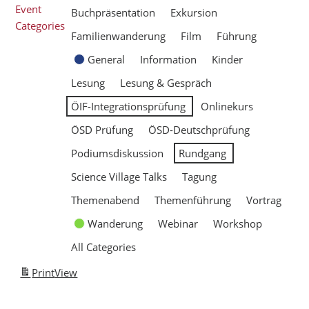
Event
Buchpräsentation
Exkursion
Categories
Familienwanderung
Film
Führung
General
Information
Kinder
Lesung
Lesung & Gespräch
ÖIF-Integrationsprüfung
Onlinekurs
ÖSD Prüfung
ÖSD-Deutschprüfung
Podiumsdiskussion
Rundgang
Science Village Talks
Tagung
Themenabend
Themenführung
Vortrag
Wanderung
Webinar
Workshop
All Categories
Print
View