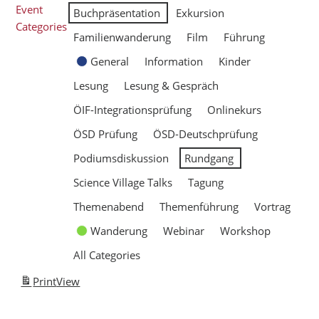
Event
Buchpräsentation
Exkursion
Categories
Familienwanderung
Film
Führung
General
Information
Kinder
Lesung
Lesung & Gespräch
ÖIF-Integrationsprüfung
Onlinekurs
ÖSD Prüfung
ÖSD-Deutschprüfung
Podiumsdiskussion
Rundgang
Science Village Talks
Tagung
Themenabend
Themenführung
Vortrag
Wanderung
Webinar
Workshop
All Categories
Print
View