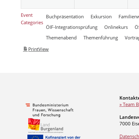
Event
Buchpräsentation
Exkursion
Familien
Categories
ÖIF-Integrationsprüfung
Onlinekurs
Ö
Themenabend
Themenführung
Vortra
Print
View
Kontakt
» Team B
Landesv
7000 Eis
Datensch