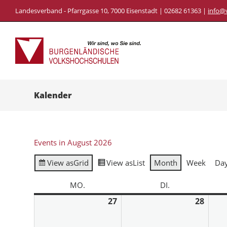
Landesverband - Pfarrgasse 10, 7000 Eisenstadt | 02682 61363 |
info@
Kalender
Events in August 2026
View as
Grid
View as
List
Month
Week
Da
MO.
DI.
27
28