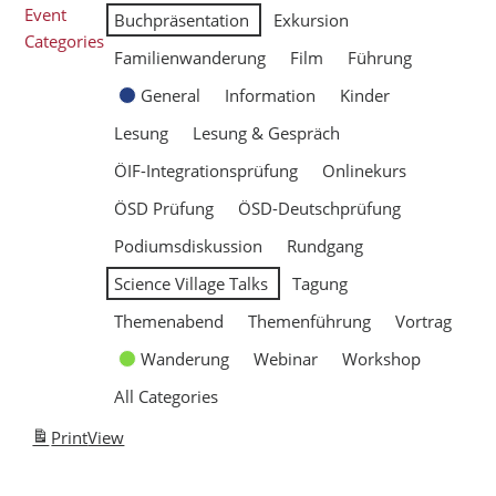
Event
Buchpräsentation
Exkursion
Categories
Familienwanderung
Film
Führung
General
Information
Kinder
Lesung
Lesung & Gespräch
ÖIF-Integrationsprüfung
Onlinekurs
ÖSD Prüfung
ÖSD-Deutschprüfung
Podiumsdiskussion
Rundgang
Science Village Talks
Tagung
Themenabend
Themenführung
Vortrag
Wanderung
Webinar
Workshop
All Categories
Print
View