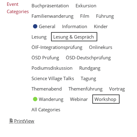
Event
Buchpräsentation
Exkursion
Categories
Familienwanderung
Film
Führung
General
Information
Kinder
Lesung
Lesung & Gespräch
ÖIF-Integrationsprüfung
Onlinekurs
ÖSD Prüfung
ÖSD-Deutschprüfung
Podiumsdiskussion
Rundgang
Science Village Talks
Tagung
Themenabend
Themenführung
Vortrag
Wanderung
Webinar
Workshop
All Categories
Print
View