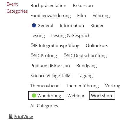
Event
Buchpräsentation
Exkursion
Categories
Familienwanderung
Film
Führung
General
Information
Kinder
Lesung
Lesung & Gespräch
ÖIF-Integrationsprüfung
Onlinekurs
ÖSD Prüfung
ÖSD-Deutschprüfung
Podiumsdiskussion
Rundgang
Science Village Talks
Tagung
Themenabend
Themenführung
Vortrag
Wanderung
Webinar
Workshop
All Categories
Print
View