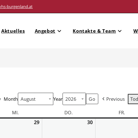
vhs-burgenland.at
Aktuelles
Angebot
Kontakte & Team
W
y
Month
Year
Previous
To
MI.
DO.
FR.
29
30