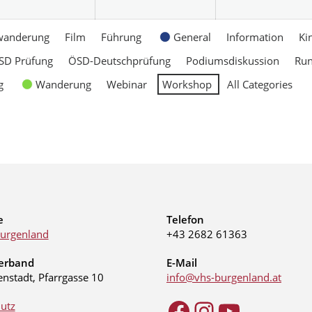
wanderung
Film
Führung
General
Information
Ki
SD Prüfung
ÖSD-Deutschprüfung
Podiumsdiskussion
Ru
g
Wanderung
Webinar
Workshop
All Categories
e
Telefon
urgenland
+43 2682 61363
erband
E-Mail
enstadt, Pfarrgasse 10
info@vhs-burgenland.at
utz