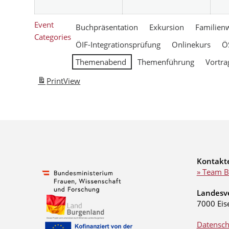
Event
Buchpräsentation
Exkursion
Familien
Categories
ÖIF-Integrationsprüfung
Onlinekurs
Ö
Themenabend
Themenführung
Vortra
Print
View
Kontakt
» Team B
Landesv
7000 Eis
Datensch