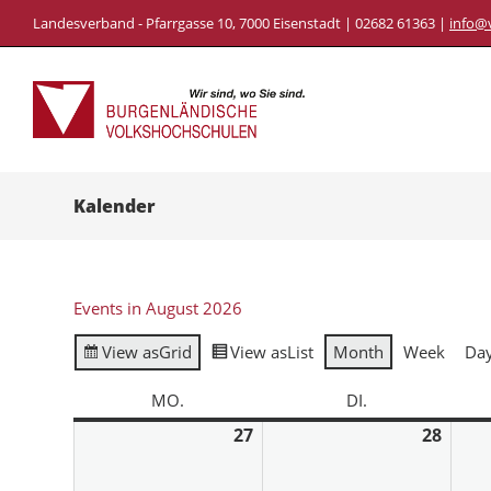
Landesverband - Pfarrgasse 10, 7000 Eisenstadt | 02682 61363 |
info@
Kalender
Events in August 2026
View as
Grid
View as
List
Month
Week
Da
MO.
DI.
27
28