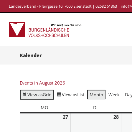
Landesverband - Pfarrgasse 10, 7000 Eisenstadt | 02682 61363 |
info@
Kalender
Events in August 2026
View as
Grid
View as
List
Month
Week
Da
MO.
DI.
27
28