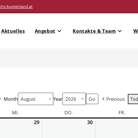
vhs-burgenland.at
Aktuelles
Angebot
Kontakte & Team
W
y
Month
Year
Previous
To
MI.
DO.
FR.
29
30