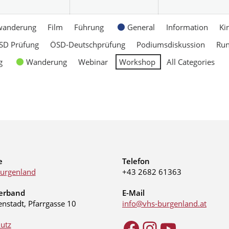
wanderung
Film
Führung
General
Information
Ki
SD Prüfung
ÖSD-Deutschprüfung
Podiumsdiskussion
Ru
g
Wanderung
Webinar
Workshop
All Categories
e
Telefon
urgenland
+43 2682 61363
erband
E-Mail
enstadt, Pfarrgasse 10
info@vhs-burgenland.at
utz