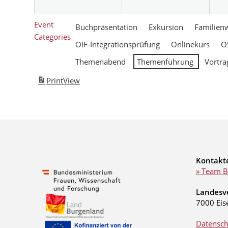
Event
Buchpräsentation
Exkursion
Familien
Categories
ÖIF-Integrationsprüfung
Onlinekurs
Ö
Themenabend
Themenführung
Vortra
Print
View
Kontakt
» Team B
Landesv
7000 Eis
Datensch