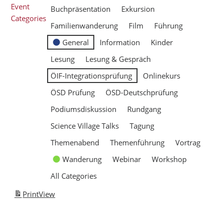
Event
Buchpräsentation
Exkursion
Categories
Familienwanderung
Film
Führung
General
Information
Kinder
Lesung
Lesung & Gespräch
ÖIF-Integrationsprüfung
Onlinekurs
ÖSD Prüfung
ÖSD-Deutschprüfung
Podiumsdiskussion
Rundgang
Science Village Talks
Tagung
Themenabend
Themenführung
Vortrag
Wanderung
Webinar
Workshop
All Categories
Print
View