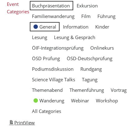
Event
Buchpräsentation
Exkursion
Categories
Familienwanderung
Film
Führung
General
Information
Kinder
Lesung
Lesung & Gespräch
ÖIF-Integrationsprüfung
Onlinekurs
ÖSD Prüfung
ÖSD-Deutschprüfung
Podiumsdiskussion
Rundgang
Science Village Talks
Tagung
Themenabend
Themenführung
Vortrag
Wanderung
Webinar
Workshop
All Categories
Print
View