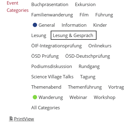
Event
Buchpräsentation
Exkursion
Categories
Familienwanderung
Film
Führung
General
Information
Kinder
Lesung
Lesung & Gespräch
ÖIF-Integrationsprüfung
Onlinekurs
ÖSD Prüfung
ÖSD-Deutschprüfung
Podiumsdiskussion
Rundgang
Science Village Talks
Tagung
Themenabend
Themenführung
Vortrag
Wanderung
Webinar
Workshop
All Categories
Print
View