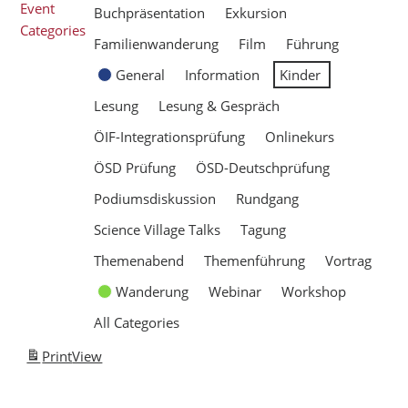
Event
Buchpräsentation
Exkursion
Categories
Familienwanderung
Film
Führung
General
Information
Kinder
Lesung
Lesung & Gespräch
ÖIF-Integrationsprüfung
Onlinekurs
ÖSD Prüfung
ÖSD-Deutschprüfung
Podiumsdiskussion
Rundgang
Science Village Talks
Tagung
Themenabend
Themenführung
Vortrag
Wanderung
Webinar
Workshop
All Categories
Print
View