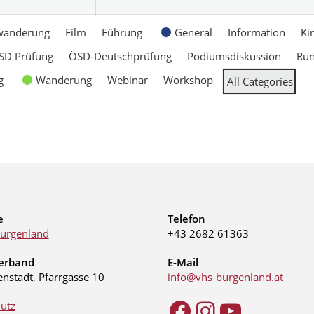
wanderung
Film
Führung
General
Information
Ki
SD Prüfung
ÖSD-Deutschprüfung
Podiumsdiskussion
Ru
g
Wanderung
Webinar
Workshop
All Categories
e
Telefon
urgenland
+43 2682 61363
erband
E-Mail
enstadt, Pfarrgasse 10
info@vhs-burgenland.at
utz