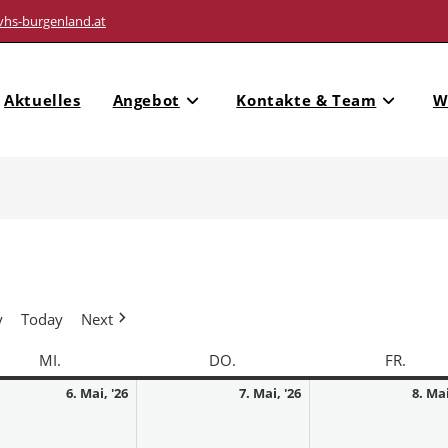
vhs-burgenland.at
Aktuelles
Angebot
Kontakte & Team
W
y
Today
Next
MI.
DO.
FR.
6. Mai, '26
7. Mai, '26
8. Mai