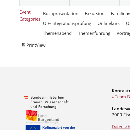
Event
Buchpräsentation
Exkursion
Familien
Categories
ÖIF-Integrationsprüfung
Onlinekurs
Ö
Themenabend
Themenführung
Vortra
Print
View
Kontakt
» Team B
Landesv
7000 Eis
Datensch