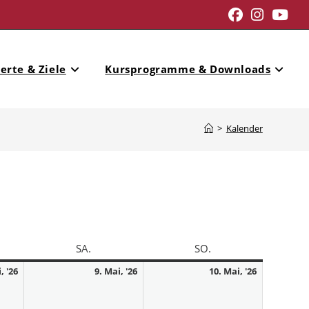
erte & Ziele
Kursprogramme & Downloads
>
Kalender
SA.
SO.
, '26
9. Mai, '26
10. Mai, '26