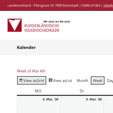
Landesverband - Pfarrgasse 10, 7000 Eisenstadt | 02682 61363 |
info@
Kalender
Week of Mai 4th
View as
Grid
View as
List
Month
Week
Da
MO.
DI.
4. Mai, '26
5. Mai, '26