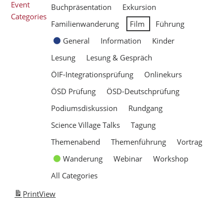
Event
Buchpräsentation
Exkursion
Categories
Familienwanderung
Film
Führung
General
Information
Kinder
Lesung
Lesung & Gespräch
ÖIF-Integrationsprüfung
Onlinekurs
ÖSD Prüfung
ÖSD-Deutschprüfung
Podiumsdiskussion
Rundgang
Science Village Talks
Tagung
Themenabend
Themenführung
Vortrag
Wanderung
Webinar
Workshop
All Categories
Print
View