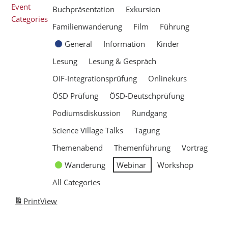
Event
Buchpräsentation
Exkursion
Categories
Familienwanderung
Film
Führung
General
Information
Kinder
Lesung
Lesung & Gespräch
ÖIF-Integrationsprüfung
Onlinekurs
ÖSD Prüfung
ÖSD-Deutschprüfung
Podiumsdiskussion
Rundgang
Science Village Talks
Tagung
Themenabend
Themenführung
Vortrag
Wanderung
Webinar
Workshop
All Categories
Print
View