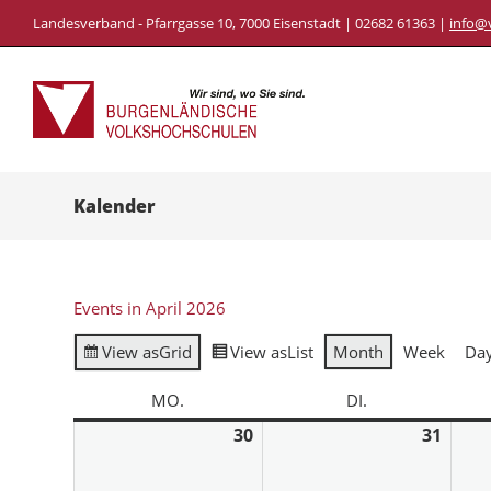
Landesverband - Pfarrgasse 10, 7000 Eisenstadt | 02682 61363 |
info@
Kalender
Events in April 2026
View as
Grid
View as
List
Month
Week
Da
MO.
DI.
30
31