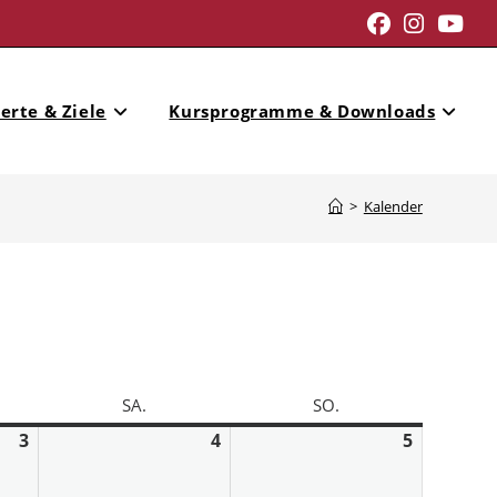
erte & Ziele
Kursprogramme & Downloads
>
Kalender
SA.
SO.
3
4
5