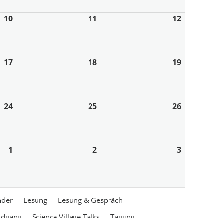
10
11
12
17
18
19
24
25
26
1
2
3
nder
Lesung
Lesung & Gespräch
ndgang
Science Village Talks
Tagung