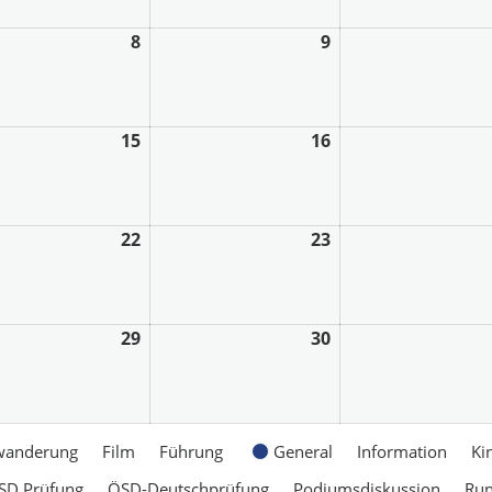
8
9
15
16
22
23
29
30
wanderung
Film
Führung
General
Information
Ki
SD Prüfung
ÖSD-Deutschprüfung
Podiumsdiskussion
Ru