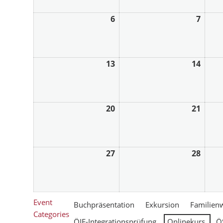
6
7
13
14
20
21
27
28
Event
Buchpräsentation
Exkursion
Familien
Categories
ÖIF-Integrationsprüfung
Onlinekurs
Ö