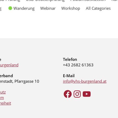
g
Wanderung
Webinar
Workshop
All Categories
e
Telefon
urgenland
+43 2682 61363
erband
E-Mail
enstadt, Pfarrgasse 10
info@vhs-burgenland.at
utz
um
reiheit