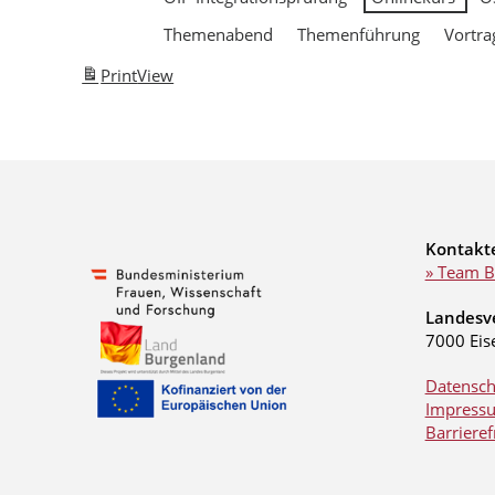
Themenabend
Themenführung
Vortra
Print
View
Kontakt
» Team B
Landesv
7000 Eis
Datensch
Impress
Barrieref