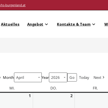
vhs-burgenland.at
Aktuelles
Angebot
Kontakte & Team
W
y
Month
Year
Today
Next
MI.
DO.
FR.
1
2