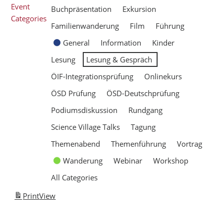
Event
Buchpräsentation
Exkursion
Categories
Familienwanderung
Film
Führung
General
Information
Kinder
Lesung
Lesung & Gespräch
ÖIF-Integrationsprüfung
Onlinekurs
ÖSD Prüfung
ÖSD-Deutschprüfung
Podiumsdiskussion
Rundgang
Science Village Talks
Tagung
Themenabend
Themenführung
Vortrag
Wanderung
Webinar
Workshop
All Categories
Print
View