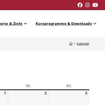
erte & Ziele
Kursprogramme & Downloads
>
Kalender
SA.
SO.
1
2
3