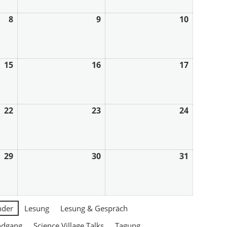
8
9
10
15
16
17
22
23
24
29
30
31
nder
Lesung
Lesung & Gespräch
ndgang
Science Village Talks
Tagung