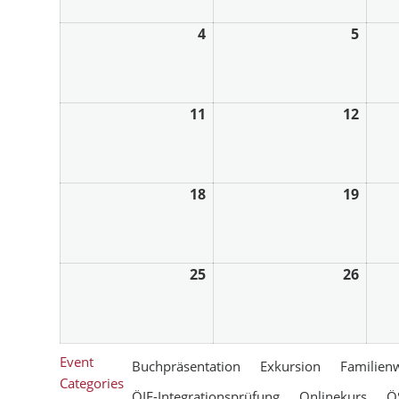
4
5
11
12
18
19
25
26
Event
Buchpräsentation
Exkursion
Familien
Categories
ÖIF-Integrationsprüfung
Onlinekurs
Ö