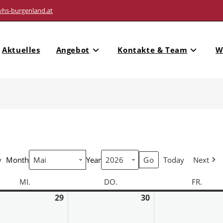
vhs-burgenland.at
Aktuelles
Angebot
Kontakte & Team
W
y
Month
Year
Today
Next
MI.
DO.
FR.
29
30