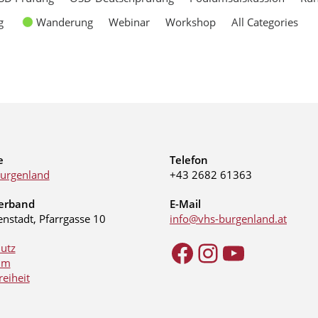
g
Wanderung
Webinar
Workshop
All Categories
e
Telefon
urgenland
+43 2682 61363
erband
E-Mail
enstadt, Pfarrgasse 10
info@vhs-burgenland.at
utz
um
reiheit