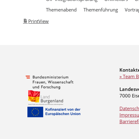
Themenabend
Themenführung
Vortra
Print
View
Kontakt
» Team B
Landesv
7000 Eis
Datensch
Impress
Barrieref