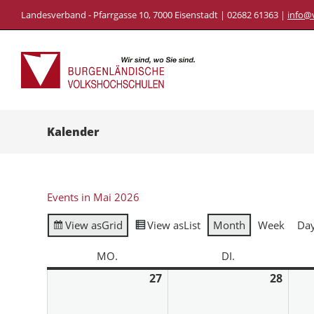
Landesverband - Pfarrgasse 10, 7000 Eisenstadt | 02682 61363 |
info@
Kalender
Events in Mai 2026
View as
Grid
View as
List
Month
Week
Da
MO.
DI.
27
28