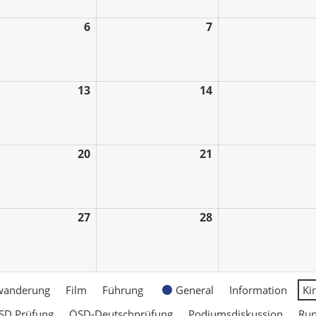
6
7
13
14
20
21
27
28
wanderung
Film
Führung
General
Information
Ki
SD Prüfung
ÖSD-Deutschprüfung
Podiumsdiskussion
Ru