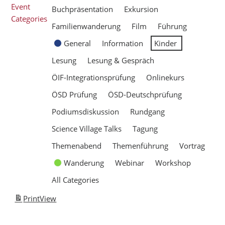
Event
Buchpräsentation
Exkursion
Categories
Familienwanderung
Film
Führung
General
Information
Kinder
Lesung
Lesung & Gespräch
ÖIF-Integrationsprüfung
Onlinekurs
ÖSD Prüfung
ÖSD-Deutschprüfung
Podiumsdiskussion
Rundgang
Science Village Talks
Tagung
Themenabend
Themenführung
Vortrag
Wanderung
Webinar
Workshop
All Categories
Print
View