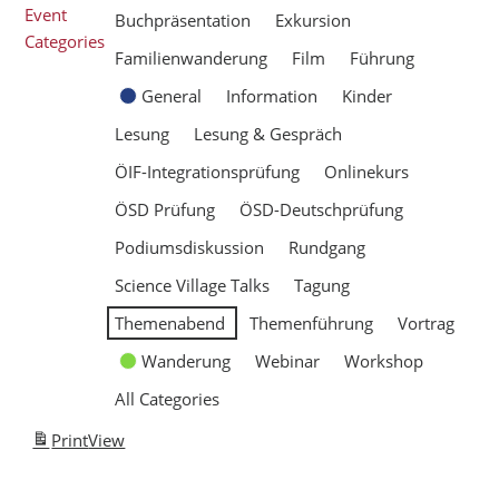
Event
Buchpräsentation
Exkursion
Categories
Familienwanderung
Film
Führung
General
Information
Kinder
Lesung
Lesung & Gespräch
ÖIF-Integrationsprüfung
Onlinekurs
ÖSD Prüfung
ÖSD-Deutschprüfung
Podiumsdiskussion
Rundgang
Science Village Talks
Tagung
Themenabend
Themenführung
Vortrag
Wanderung
Webinar
Workshop
All Categories
Print
View