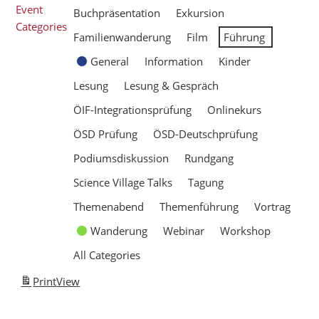
Event
Buchpräsentation
Exkursion
Categories
Familienwanderung
Film
Führung
General
Information
Kinder
Lesung
Lesung & Gespräch
ÖIF-Integrationsprüfung
Onlinekurs
ÖSD Prüfung
ÖSD-Deutschprüfung
Podiumsdiskussion
Rundgang
Science Village Talks
Tagung
Themenabend
Themenführung
Vortrag
Wanderung
Webinar
Workshop
All Categories
Print
View