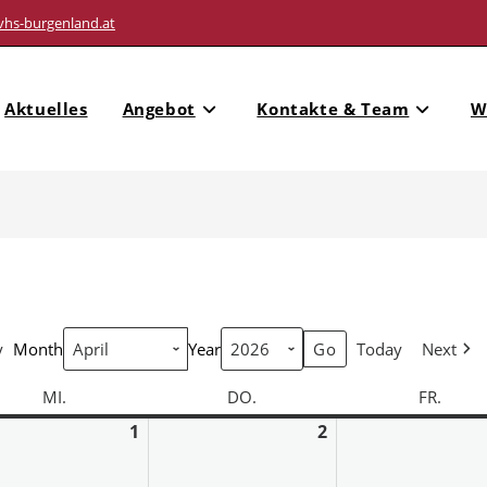
vhs-burgenland.at
Aktuelles
Angebot
Kontakte & Team
W
y
Month
Year
Today
Next
MI.
DO.
FR.
1
2