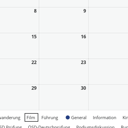
8
9
15
16
22
23
29
30
wanderung
Film
Führung
General
Information
Ki
SD Prüfung
ÖSD-Deutschprüfung
Podiumsdiskussion
Ru