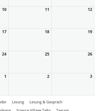
10
11
12
17
18
19
24
25
26
1
2
3
nder
Lesung
Lesung & Gespräch
ndgang
Science Village Talks
Tagung