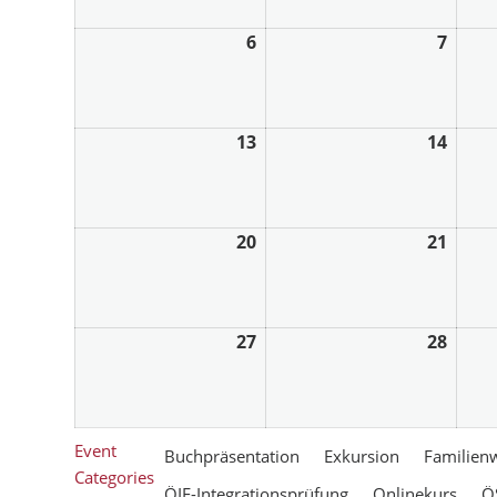
6
7
13
14
20
21
27
28
Event
Buchpräsentation
Exkursion
Familien
Categories
ÖIF-Integrationsprüfung
Onlinekurs
Ö