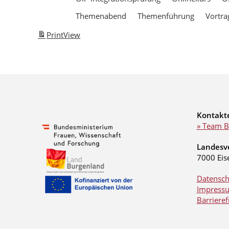
Themenabend
Themenführung
Vortra
Print
View
Kontakt
» Team B
Landesv
7000 Eis
Datensch
Impress
Barrieref