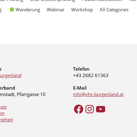
g
Wanderung
Webinar
Workshop
All Categories
e
Telefon
urgenland
+43 2682 61363
erband
E-Mail
enstadt, Pfarrgasse 10
info@vhs-burgenland.at
utz
um
reiheit