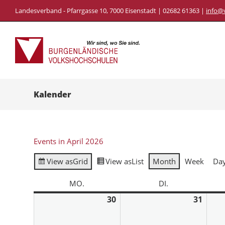
Landesverband - Pfarrgasse 10, 7000 Eisenstadt | 02682 61363 |
info@
Kalender
Events in April 2026
View as
Grid
View as
List
Month
Week
Da
MO.
DI.
30
31