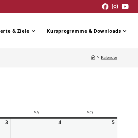
erte & Ziele
Kursprogramme & Downloads
>
Kalender
SA.
SO.
3
4
5