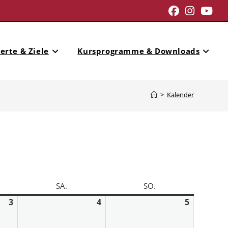
erte & Ziele
Kursprogramme & Downloads
>
Kalender
SA.
SO.
3
4
5