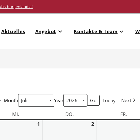
vhs-burgenland.at
Aktuelles
Angebot
Kontakte & Team
W
y
Month
Year
Today
Next
MI.
DO.
FR.
1
2