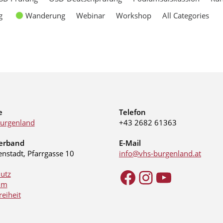
g
Wanderung
Webinar
Workshop
All Categories
e
Telefon
urgenland
+43 2682 61363
erband
E-Mail
enstadt, Pfarrgasse 10
info@vhs-burgenland.at
utz
um
reiheit