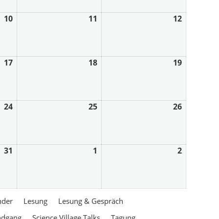
10
11
12
17
18
19
24
25
26
31
1
2
nder
Lesung
Lesung & Gespräch
ndgang
Science Village Talks
Tagung