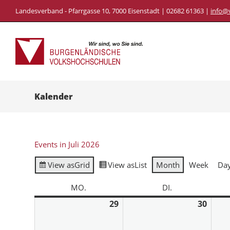
Landesverband - Pfarrgasse 10, 7000 Eisenstadt | 02682 61363 |
info@
Kalender
Events in Juli 2026
View as
Grid
View as
List
Month
Week
Da
MO.
DI.
29
30