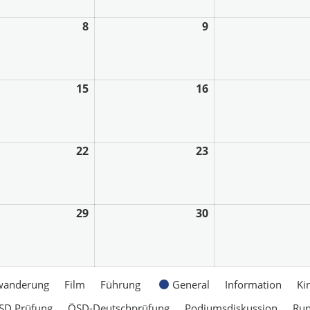
8
9
15
16
22
23
29
30
wanderung
Film
Führung
General
Information
Ki
SD Prüfung
ÖSD-Deutschprüfung
Podiumsdiskussion
Ru