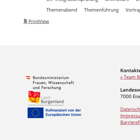
Themenabend
Themenführung
Vortra
Print
View
Kontakt
» Team B
Landesv
7000 Eis
Datensch
Impress
Barrieref