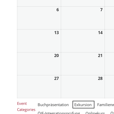
6
7
13
14
20
21
27
28
Event
Buchpräsentation
Exkursion
Familien
Categories
ÖIF-Integrationsprüfung
Onlinekurs
Ö