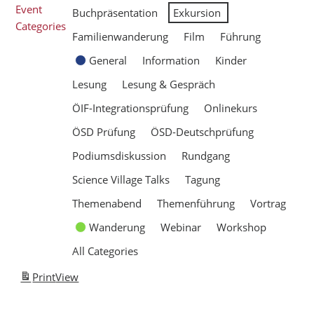
Event
Buchpräsentation
Exkursion
Categories
Familienwanderung
Film
Führung
General
Information
Kinder
Lesung
Lesung & Gespräch
ÖIF-Integrationsprüfung
Onlinekurs
ÖSD Prüfung
ÖSD-Deutschprüfung
Podiumsdiskussion
Rundgang
Science Village Talks
Tagung
Themenabend
Themenführung
Vortrag
Wanderung
Webinar
Workshop
All Categories
Print
View