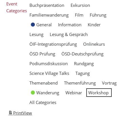
Event
Buchpräsentation
Exkursion
Categories
Familienwanderung
Film
Führung
General
Information
Kinder
Lesung
Lesung & Gespräch
ÖIF-Integrationsprüfung
Onlinekurs
ÖSD Prüfung
ÖSD-Deutschprüfung
Podiumsdiskussion
Rundgang
Science Village Talks
Tagung
Themenabend
Themenführung
Vortrag
Wanderung
Webinar
Workshop
All Categories
Print
View