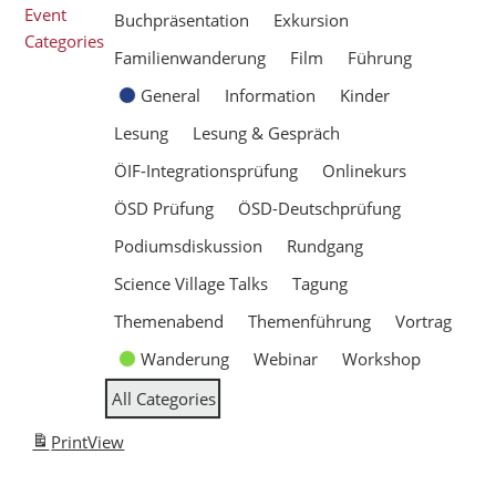
Event
Buchpräsentation
Exkursion
Categories
Familienwanderung
Film
Führung
General
Information
Kinder
Lesung
Lesung & Gespräch
ÖIF-Integrationsprüfung
Onlinekurs
ÖSD Prüfung
ÖSD-Deutschprüfung
Podiumsdiskussion
Rundgang
Science Village Talks
Tagung
Themenabend
Themenführung
Vortrag
Wanderung
Webinar
Workshop
All Categories
Print
View